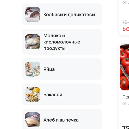
от
Колбасы и деликатесы
75
60
Молоко и
кисломолочные
продукты
Яйца
1 кг
Бакалея
По
от
Хлеб и выпечка
75