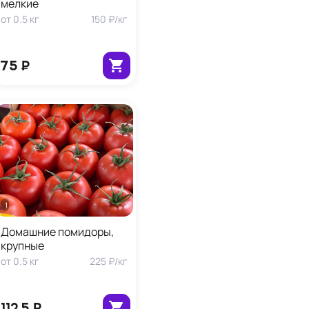
мелкие
от
0.5
кг
150 ₽
/
кг
75 ₽
1 кг
Домашние помидоры,
крупные
от
0.5
кг
225 ₽
/
кг
112,5 ₽