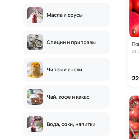
Масла и соусы
1 кг
Специи и приправы
По
от
Чипсы и снеки
22
Чай, кофе и какао
Вода, соки, напитки