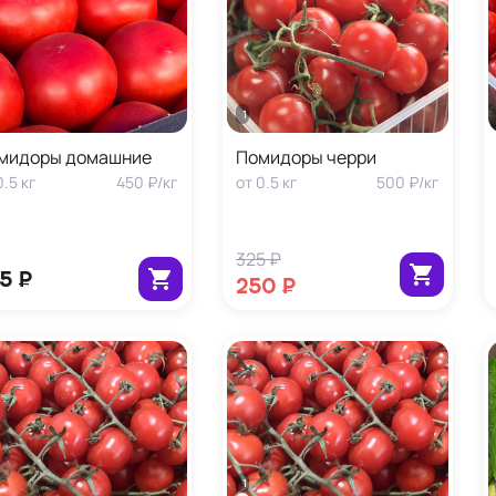
1 кг
мидоры домашние
Помидоры черри
0.5
кг
450 ₽
/
кг
от
0.5
кг
500 ₽
/
кг
325 ₽
5 ₽
250 ₽
1 кг