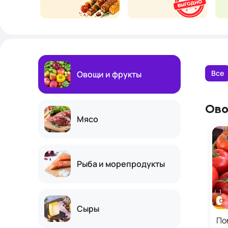
Все
Овощи и фрукты
Ово
Мясо
Рыба и морепродукты
1 кг
Се
Сыры
По