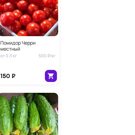
1 кг
Помидор Черри
местный
от
0.3
кг
500 ₽
/
кг
150 ₽