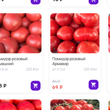
1 кг
мидор розовый
Помидор розовый
машний
Армавир
0.6
кг
225 ₽
/
кг
от
0.3
кг
230 ₽
/
кг
84 ₽
5 ₽
69 ₽