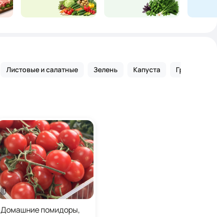
Листовые и салатные
Зелень
Капуста
Грибы
Ф
1 кг
Домашние помидоры,