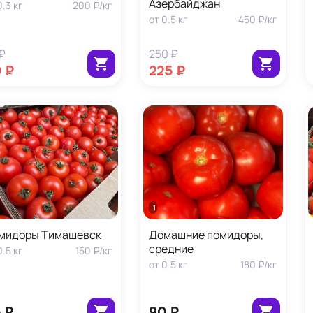
Азербайджан
0.3
кг
200 ₽
/
кг
от
0.5
кг
450 ₽
/
кг
 ₽
250 ₽
 ₽
225 ₽
1 кг
мидоры Тимашевск
Домашние помидоры,
средние
0.5
кг
150 ₽
/
кг
от
0.5
кг
180 ₽
/
кг
 ₽
90 ₽