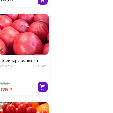
1 кг
Помидор домашний
от
0.5
кг
250 ₽
/
кг
175 ₽
125 ₽