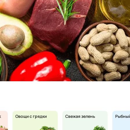
к
Овощи с грядки
Свежая зелень
Рыбный