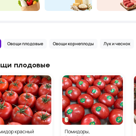
Овощи плодовые
Овощи корнеплоды
Лук и чеснок
щи плодовые
1 кг
зон барбекю
Товары недели
мидор красный
Помидоры,